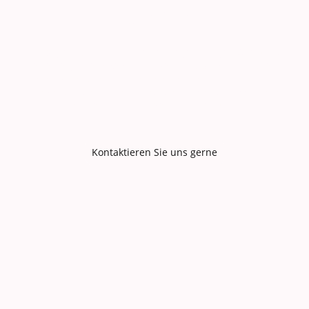
Termin
Ganz gleich, ob Ihr Auto einen regelmäßigen Check-up
oder eine größere Reparatur benötigt, wir sind für Sie da.
Vereinbaren Sie noch heute einen Termin mit uns und
erleben Sie den Unterschied, den unser professioneller
Service für Ihr Fahrzeug machen kann.
Kontaktieren Sie uns gerne