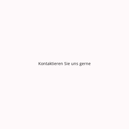
Termin
Ganz gleich, ob Ihr Auto einen regelmäßigen Check-up
oder eine größere Reparatur benötigt, wir sind für Sie da.
Vereinbaren Sie noch heute einen Termin mit uns und
erleben Sie den Unterschied, den unser professioneller
Service für Ihr Fahrzeug machen kann.
Kontaktieren Sie uns gerne